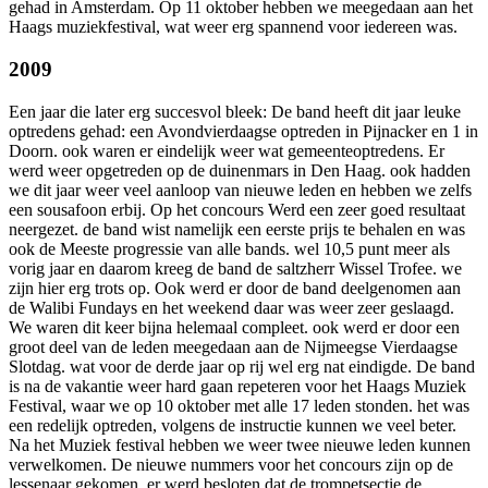
gehad in Amsterdam. Op 11 oktober hebben we meegedaan aan het
Haags muziekfestival, wat weer erg spannend voor iedereen was.
2009
Een jaar die later erg succesvol bleek: De band heeft dit jaar leuke
optredens gehad: een Avondvierdaagse optreden in Pijnacker en 1 in
Doorn. ook waren er eindelijk weer wat gemeenteoptredens. Er
werd weer opgetreden op de duinenmars in Den Haag. ook hadden
we dit jaar weer veel aanloop van nieuwe leden en hebben we zelfs
een sousafoon erbij. Op het concours Werd een zeer goed resultaat
neergezet. de band wist namelijk een eerste prijs te behalen en was
ook de Meeste progressie van alle bands. wel 10,5 punt meer als
vorig jaar en daarom kreeg de band de saltzherr Wissel Trofee. we
zijn hier erg trots op. Ook werd er door de band deelgenomen aan
de Walibi Fundays en het weekend daar was weer zeer geslaagd.
We waren dit keer bijna helemaal compleet. ook werd er door een
groot deel van de leden meegedaan aan de Nijmeegse Vierdaagse
Slotdag. wat voor de derde jaar op rij wel erg nat eindigde. De band
is na de vakantie weer hard gaan repeteren voor het Haags Muziek
Festival, waar we op 10 oktober met alle 17 leden stonden. het was
een redelijk optreden, volgens de instructie kunnen we veel beter.
Na het Muziek festival hebben we weer twee nieuwe leden kunnen
verwelkomen. De nieuwe nummers voor het concours zijn op de
lessenaar gekomen. er werd besloten dat de trompetsectie de