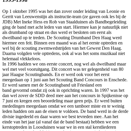
Op 1 oktober 1995 was het dan zover onder leiding van Leonie en
Gerrit van Leeuwenstijn als instructie-team (ze gaven ook les bij de
JDB) Met Ineke Hess en Rob van Staalduinen als Bandbegeleiding
ging de band met acht leden van start. Hiermee kan je natuurlijk niet
als drumband op straat en dus werd er besloten om eerst als
dweilband op te treden. De Scouting Drumband Den Haag werd
hiermee een feit. Binnen een maand was al het eerste optreden en
wel bij de scouting zwemwedstrijden van het Gewest Den Haag.
Daarna volgden vele optredens, ook al was het soms muzikaal niet
helemaal vlekkeloos.
In 1996 hadden we ons eerste concert, nog wel als dweilband maar
wel met veel vooruitgang. Dit concert was ter gelegenheid van 80
jaar Haagse Scoutingbands. En er werd ook voor het eerst
meegedaan op 1 juni aan het Scouting Band Concours in Enschede.
Er werd samen met de Scoutingband uit Friesland een
band gevormd omdat zij ook in oprichting waren. In 1997 was het
dan wel zover de SDD deed mee aan het concours in Spijkenisse op
7 juni en kregen een beoordeling maar geen prijs. Er werd buiten
mededingen meegedaan omdat we een tamboer miste en te weinig
leden hadden om aan de eisen te voldoen. De band werd in de derde
divisie ingedeeld en daar waren we best tevreden mee. Aan het
einde van het jaar (al vanaf dat de band bestaat) hebben we een
kerstoptreden in Loosduinen waar we in een stal kerstliederen