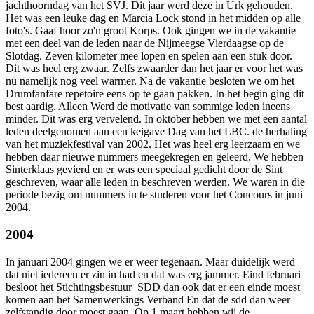
jachthoorndag van het SVJ. Dit jaar werd deze in Urk gehouden.
Het was een leuke dag en Marcia Lock stond in het midden op alle
foto's. Gaaf hoor zo'n groot Korps. Ook gingen we in de vakantie
met een deel van de leden naar de Nijmeegse Vierdaagse op de
Slotdag. Zeven kilometer mee lopen en spelen aan een stuk door.
Dit was heel erg zwaar. Zelfs zwaarder dan het jaar er voor het was
nu namelijk nog veel warmer. Na de vakantie besloten we om het
Drumfanfare repetoire eens op te gaan pakken. In het begin ging dit
best aardig. Alleen Werd de motivatie van sommige leden ineens
minder. Dit was erg vervelend. In oktober hebben we met een aantal
leden deelgenomen aan een keigave Dag van het LBC. de herhaling
van het muziekfestival van 2002. Het was heel erg leerzaam en we
hebben daar nieuwe nummers meegekregen en geleerd. We hebben
Sinterklaas gevierd en er was een speciaal gedicht door de Sint
geschreven, waar alle leden in beschreven werden. We waren in die
periode bezig om nummers in te studeren voor het Concours in juni
2004.
2004
In januari 2004 gingen we er weer tegenaan. Maar duidelijk werd
dat niet iedereen er zin in had en dat was erg jammer. Eind februari
besloot het Stichtingsbestuur SDD dan ook dat er een einde moest
komen aan het Samenwerkings Verband En dat de sdd dan weer
zelfstandig door moest gaan. Op 1 maart hebben wij de