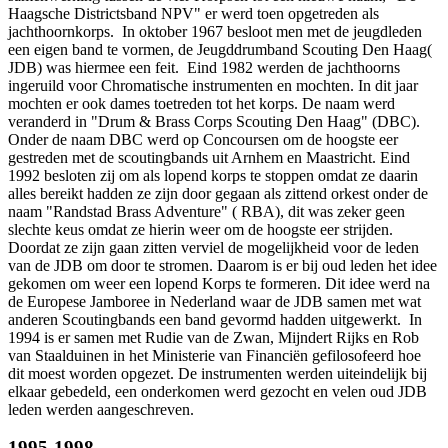
Haagsche Districtsband NPV" er werd toen opgetreden als
jachthoornkorps. In oktober 1967 besloot men met de jeugdleden
een eigen band te vormen, de Jeugddrumband Scouting Den Haag(
JDB) was hiermee een feit. Eind 1982 werden de jachthoorns
ingeruild voor Chromatische instrumenten en mochten. In dit jaar
mochten er ook dames toetreden tot het korps. De naam werd
veranderd in "Drum & Brass Corps Scouting Den Haag" (DBC).
Onder de naam DBC werd op Concoursen om de hoogste eer
gestreden met de scoutingbands uit Arnhem en Maastricht. Eind
1992 besloten zij om als lopend korps te stoppen omdat ze daarin
alles bereikt hadden ze zijn door gegaan als zittend orkest onder de
naam "Randstad Brass Adventure" ( RBA), dit was zeker geen
slechte keus omdat ze hierin weer om de hoogste eer strijden.
Doordat ze zijn gaan zitten verviel de mogelijkheid voor de leden
van de JDB om door te stromen. Daarom is er bij oud leden het idee
gekomen om weer een lopend Korps te formeren. Dit idee werd na
de Europese Jamboree in Nederland waar de JDB samen met wat
anderen Scoutingbands een band gevormd hadden uitgewerkt. In
1994 is er samen met Rudie van de Zwan, Mijndert Rijks en Rob
van Staalduinen in het Ministerie van Financiën gefilosofeerd hoe
dit moest worden opgezet. De instrumenten werden uiteindelijk bij
elkaar gebedeld, een onderkomen werd gezocht en velen oud JDB
leden werden aangeschreven.
1995-1998