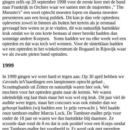
gingen zelfs op 20 september 1998 voor de eerste keer met de band
naar Frankrijk in Orchies waar we samen met de majorettes ," The
Maranto's" een soort optocht moesten lopen en daarna moesten
presenteren aan een hoog publiek. Dit kan je dan vele optredens
opleveren zowel in binnen als buiten het terrein als je eenmaal
gevraagd ben weten ze je te vinden, dit was natuurlijk hartstikke
leuk omdat we in ons korte bestaan al meer bereikt hadden dan
sommige andere Korpsen. Soms hadden we nu elke week wel een
optreden en dat was toch wel wennen. Voor de sinterklaas hadden
we een optreden in het winkelcentrum de Bogaard in Rijswijk waar
we als zwarte pieten band optraden.
1999
In 1999 gingen we weer hard er tegen aan. Op 30 april hebben we
s'avonds inVlaardingen een lampionnen optocht gehad ,
Scoutingbands uit Zetten en natuurlijk waren hier ook. We
mochten voor het optreden gratis naar de kermis. We waren
uiteindelijk erg laat thuis maar het was wel erg leuk. Dit jaar viel de
auditie weer tegen, maar het concours was ook minder dan we
gehoopt hadden (wij hadden een 1e prijs verwacht ). Wel haalde
onze tamboer-maître Marcia Lock, De Tamboer-maître prijs voor
onder de 18 jaar en waren we dus hartstikke blij daarmee. Ze
scoorde daar rond de 8 en dat is ook positief voor een Korps omdat
een Tamboer-maître het voorbeeld is. Er werd ook met meerdere