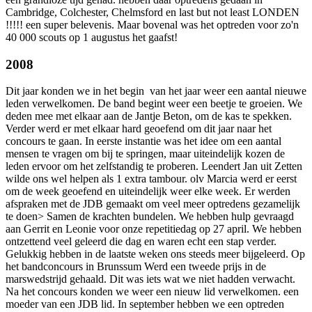
Cambridge, Colchester, Chelmsford en last but not least LONDEN
!!!!! een super belevenis. Maar bovenal was het optreden voor zo'n
40 000 scouts op 1 augustus het gaafst!
2008
Dit jaar konden we in het begin van het jaar weer een aantal nieuwe
leden verwelkomen. De band begint weer een beetje te groeien. We
deden mee met elkaar aan de Jantje Beton, om de kas te spekken.
Verder werd er met elkaar hard geoefend om dit jaar naar het
concours te gaan. In eerste instantie was het idee om een aantal
mensen te vragen om bij te springen, maar uiteindelijk kozen de
leden ervoor om het zelfstandig te proberen. Leendert Jan uit Zetten
wilde ons wel helpen als 1 extra tambour. olv Marcia werd er eerst
om de week geoefend en uiteindelijk weer elke week. Er werden
afspraken met de JDB gemaakt om veel meer optredens gezamelijk
te doen> Samen de krachten bundelen. We hebben hulp gevraagd
aan Gerrit en Leonie voor onze repetitiedag op 27 april. We hebben
ontzettend veel geleerd die dag en waren echt een stap verder.
Gelukkig hebben in de laatste weken ons steeds meer bijgeleerd. Op
het bandconcours in Brunssum Werd een tweede prijs in de
marswedstrijd gehaald. Dit was iets wat we niet hadden verwacht.
Na het concours konden we weer een nieuw lid verwelkomen. een
moeder van een JDB lid. In september hebben we een optreden