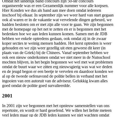
Omdat het landelijk band concours zijn 50-ste concours
organiseerde was er een Gezamenlijk nummer voor alle korpsen.
Hier Konden we dus als band aan mee doen omdat iedereen
inschoof bij elkaar. In september zijn we weer hard van start gegaan
ook al waren er in de vakantie wat vervelende dingen gebeurd, we
hadden besloten om er met zijn alle voor te gaan. We zijn begonnen
met de homepage op het net te zetten en er is begonnen met het
bedenken hoe we aan leden kunnen komen. Samen met de JDB
hebben we enkele optredens gedaan, ook omdat zij in de zwaar
koper secties te weinig mensen hadden. Het kerst optreden is weer
gehouden en we zijn weer gezellig uit eten geweest dit keer (in
plaats van de Griek) bij de Chinees. Vanaf september hebben we
ook een nieuw onderkomen omdat we niet meer in de Nutsschool
mochten blijven, in het begin begonnen we wel met wat problemen
omdat de buurt waar we zitten erg nieuwsgierig was wat we deden
en de jeugd begon er een beetje te vervelen en daardoor konden we
al op de tweede oefenavond de politie bellen in verband met het
ingooien van een autoruit van de adviseur. Gelukkig kwam alles
goed omdat de politie goed survalieerdde.
2001
In 2001 zijn we begonnen met het opnieuw samenstellen van ons
repertoire, en wordt er hard geoefend. We willen het liefste meteen
veel leden maar op de JDB leden kunnen we niet wachten omdat