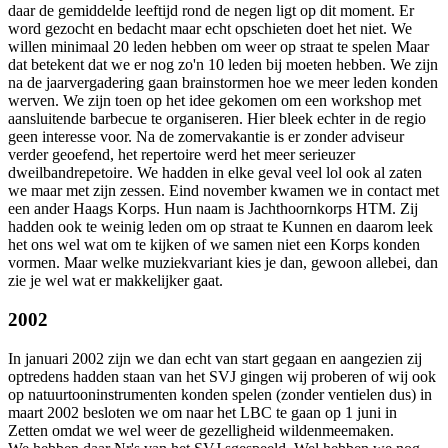
daar de gemiddelde leeftijd rond de negen ligt op dit moment. Er
word gezocht en bedacht maar echt opschieten doet het niet. We
willen minimaal 20 leden hebben om weer op straat te spelen Maar
dat betekent dat we er nog zo'n 10 leden bij moeten hebben. We zijn
na de jaarvergadering gaan brainstormen hoe we meer leden konden
werven. We zijn toen op het idee gekomen om een workshop met
aansluitende barbecue te organiseren. Hier bleek echter in de regio
geen interesse voor. Na de zomervakantie is er zonder adviseur
verder geoefend, het repertoire werd het meer serieuzer
dweilbandrepetoire. We hadden in elke geval veel lol ook al zaten
we maar met zijn zessen. Eind november kwamen we in contact met
een ander Haags Korps. Hun naam is Jachthoornkorps HTM. Zij
hadden ook te weinig leden om op straat te Kunnen en daarom leek
het ons wel wat om te kijken of we samen niet een Korps konden
vormen. Maar welke muziekvariant kies je dan, gewoon allebei, dan
zie je wel wat er makkelijker gaat.
2002
In januari 2002 zijn we dan echt van start gegaan en aangezien zij
optredens hadden staan van het SVJ gingen wij proberen of wij ook
op natuurtooninstrumenten konden spelen (zonder ventielen dus) in
maart 2002 besloten we om naar het LBC te gaan op 1 juni in
Zetten omdat we wel weer de gezelligheid wildenmeemaken.