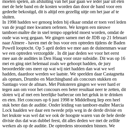
moeten spelen, als afsluiting van het jaar gaan we ieder jaar uit eten
met de hele band en de kosten worden dan door de band voor een
gedeelte bekostigd, dit is altijd een gezellig uitje om het jaar af te
sluiten.
In 1998 hadden we genoeg leden bij elkaar omdat er toen veel leden
van de jeugd mee kwamen oefenen. We kregen een nieuwe
tamboer-maître die in snel tempo opgeleid moest worden, omdat de
oude was weg gegaan. We gingen samen met de JDB op 21 februari
naar Almere - haven met de bus voor een optreden tijdens de Baden
Powell looptocht. Op 5 april deden we mee aan de duinenmars waar
we een optreden verzorgdde . In dit jaar deden we voor het eerst
mee aan de audities in Den Haag voor onze subsidie. Dit was op 16
mei en ging niet helemaal zoals we gehoopt hadden, de jury
beoordeelde ons meer op wat wij niet hadden dan wat we wel
hadden, daardoor werden we laatste. We speelden daar Castagnetta
als opmars, Drumbo en Marchingband als concours stukken en
Santiago voor de afmars. Met Pinksteren gingen we weer hard er
tegen aan om voor het concours een beter resultaat neer te zetten, dit
sloten wij af met een heerlijke barbecue om het geluk in te drinken
en eten. Het concours op 6 juni 1998 te Middelburg liep een heel
stuk beter dan de auditie. Onder leiding van tamboer-maître Marcia
Lock haalden we daar een tweede prijs weg in de derde divisie en
het leukste was wel dat we ook de hoogste waren van de hele derde
divisie dus dat was dubbel feest, dit alles deden we met de zelfde
werken als op de auditie. De optredens stroomden binnen. We