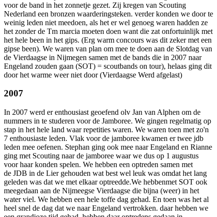
voor de band in het zonnetje gezet. Zij kregen van Scouting
Nederland een bronzen waarderingsteken. verder konden we door te
weinig leden niet meedoen, als het er wel genoeg waren hadden ze
het zonder de Tm marcia moeten doen want die zat onfortuinlijk met
het hele been in het gips. (Erg warm concours was dit zeker met een
gipse been). We waren van plan om mee te doen aan de Slotdag van
de Vierdaagse in Nijmegen samen met de bands die in 2007 naar
Engeland zouden gaan (SOT) = scoutbands on tour), helaas ging dit
door het warme weer niet door (Vierdaagse Werd afgelast)
2007
In 2007 werd er enthousiast geoefend olv Jan van Alphen om de
nummers in te studeren voor de Jamboree. We gingen regelmatig op
stap in het hele land waar repetities waren. We waren toen met zo'n
7 enthousiaste leden. Vlak voor de jamboree kwamen er twee jdb
leden mee oefenen. Stephan ging ook mee naar Engeland en Rianne
ging met Scouting naar de jamboree waar we dus op 1 augustus
voor haar konden spelen. We hebben een optreden samen met
de JDB in de Lier gehouden wat best wel leuk was omdat het lang
geleden was dat we met elkaar optreedde.We hebbenmet SOT ook
meegedaan aan de Nijmeegse Vierdaagse die bijna (weer) in het
water viel. We hebben een hele toffe dag gehad. En toen was het al
heel snel de dag dat we naar Engeland vertrokken. daar hebben we
een grandioze tijd gehad. hebben daar optredens gedaan in