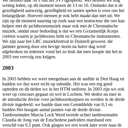
We hebben daar Nr's van het SVJ sgespeeld. Wel hebben we nog
weinig leden, op dit moment tussen de 13 en 16. Ondanks dat is de
gezelligheid aanwezig, gezelligheid en samen spelen is voor ons het
belangrijkste. Hoeveel mensen je ook hebt maakt dan niet uit. We
zijn op dit moment naarstig op zoek naar een instructeur die ons kan
helpen met de jachthoornmuziek maar ook met de Chromatische
muziek, omdat onze bedoeling is dat we een Gezamenlijk Korps
creëren waarin je jachthoorns hebt en Chromatische instrumenten.
We zijn naar het LBC muziekfestival in Duinrell geweest. die
jammer genoeg door een hevige storm na halve dag werd
afgebroken en iedereen vond het zo leuk dat men hoopte dat het in
2003 een vervolg zou krijgen.
2003
In 2003 hebben we weer meegedaan aan de auditie in Den Haag en
hadden we dus weer recht op subsidie. Het was een erg goed
optreden en dit deden we in het HTM uniform. In 2003 zijn we ook
weer op concours gegaan en wel in Lochem. We deden nu mee in
de introductie divisie voor jachthoornkorpsen en werden in de derde
divisie ingedeeld. we haalde daar een Gemiddelde van 8,3 en
hadden Het hoogste aantal punten van de derde divisie.
Tambourmaitre Marcia Lock Werd tweede achter tambourmaitre
Claudia de Jong van de Enschedese padviders marsband een
verschil van 0,5 punt. Ook gingen we een week later weer naar de