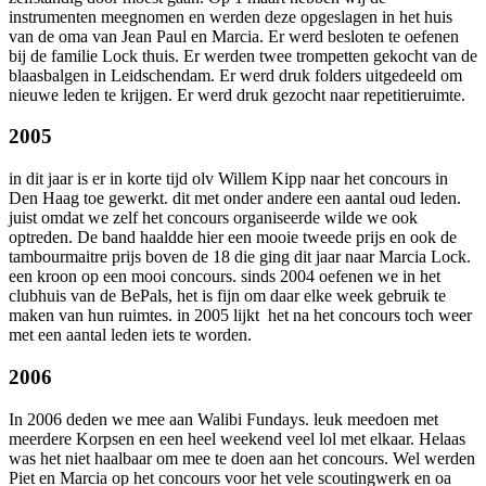
instrumenten meegnomen en werden deze opgeslagen in het huis
van de oma van Jean Paul en Marcia. Er werd besloten te oefenen
bij de familie Lock thuis. Er werden twee trompetten gekocht van de
blaasbalgen in Leidschendam. Er werd druk folders uitgedeeld om
nieuwe leden te krijgen. Er werd druk gezocht naar repetitieruimte.
2005
in dit jaar is er in korte tijd olv Willem Kipp naar het concours in
Den Haag toe gewerkt. dit met onder andere een aantal oud leden.
juist omdat we zelf het concours organiseerde wilde we ook
optreden. De band haaldde hier een mooie tweede prijs en ook de
tambourmaitre prijs boven de 18 die ging dit jaar naar Marcia Lock.
een kroon op een mooi concours. sinds 2004 oefenen we in het
clubhuis van de BePals, het is fijn om daar elke week gebruik te
maken van hun ruimtes. in 2005 lijkt het na het concours toch weer
met een aantal leden iets te worden.
2006
In 2006 deden we mee aan Walibi Fundays. leuk meedoen met
meerdere Korpsen en een heel weekend veel lol met elkaar. Helaas
was het niet haalbaar om mee te doen aan het concours. Wel werden
Piet en Marcia op het concours voor het vele scoutingwerk en oa