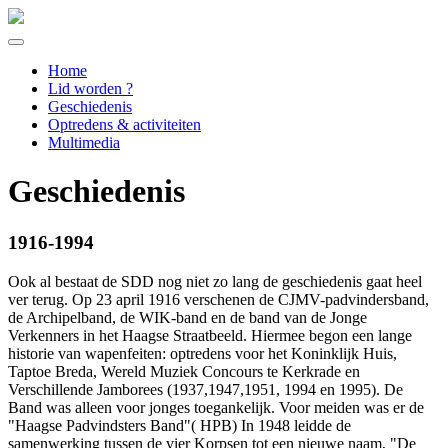
Home
Lid worden ?
Geschiedenis
Optredens & activiteiten
Multimedia
Geschiedenis
1916-1994
Ook al bestaat de SDD nog niet zo lang de geschiedenis gaat heel
ver terug. Op 23 april 1916 verschenen de CJMV-padvindersband,
de Archipelband, de WIK-band en de band van de Jonge
Verkenners in het Haagse Straatbeeld. Hiermee begon een lange
historie van wapenfeiten: optredens voor het Koninklijk Huis,
Taptoe Breda, Wereld Muziek Concours te Kerkrade en
Verschillende Jamborees (1937,1947,1951, 1994 en 1995). De
Band was alleen voor jonges toegankelijk. Voor meiden was er de
"Haagse Padvindsters Band"( HPB) In 1948 leidde de
samenwerking tussen de vier Korpsen tot een nieuwe naam, "De