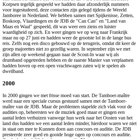
Korpsen tegelijk gespeeld we hadden daar afzonderlijk nummers
voor ingestudeerd, deze contacten zijn gelegd tijdens de Wereld
Jamboree in Nederland. We hebben samen met Spijkenisse, Zetten,
Boskoop, Vlaardingen en de JDB de "Can Can" en "Land van
Maas en Waal" gespeeld, dit was weer een ziens en luister
waardigheid op zich. En weer gingen we op weg naar Frankrijk
maar nu op 27 juni en hadden weer de grootste lol in de lange bus
reis. Zelfs nog een disco gebouwd op de terugreis, omdat dit keer de
groep majorettes niet zo gezellig waren. In september zijn we met
zijn allen op weekend gegaan naar de Scout-In waar wij als
drumband opgetreden hebben en de raarste Manier van verplaatsen
hadden boven op een open vrachtwagen zaten wij te spelen als
dweilband.
2000
In 2000 gingen we met frisse moed van start. De Tamboer-maître
werd naar een speciale cursus gestuurd samen met de Tamboer-
maître van de JDB. Maar de problemen stapelde zich vlak voor de
audities op, beheersten we de muziek goed maar er gingen een
aantal leden verhuizen vanwege hun werk naar het Oosten van het
land dus hadden we een aantal leden minder, hierdoor waren we niet
in staat om mee te Kunnen doen aan concours en auditie. De JDB
presteerde zeer goed en gooide hoge ogen op concours en auditie.